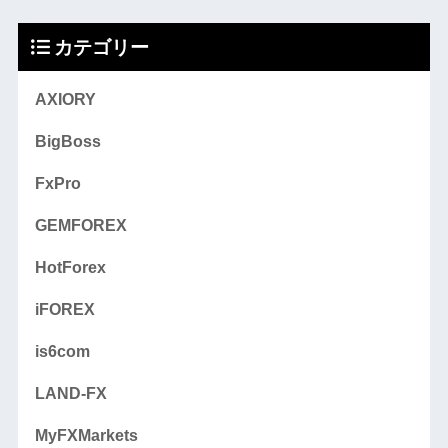
カテゴリー
AXIORY
BigBoss
FxPro
GEMFOREX
HotForex
iFOREX
is6com
LAND-FX
MyFXMarkets